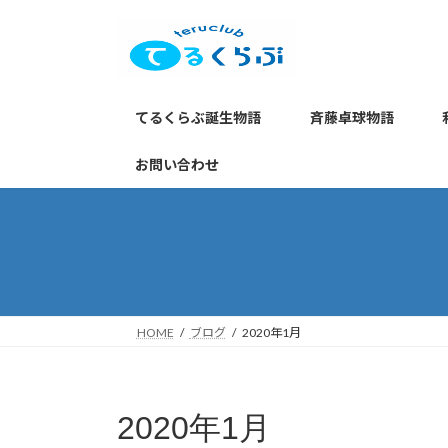
コ
ナ
ン
ビ
テ
ゲ
ン
ー
ツ
シ
てるくらぶ誕生物語
斉藤卓球物語
へ
ョ
ス
ン
お問い合わせ
キ
に
ッ
移
プ
動
HOME
ブログ
2020年1月
2020年1月