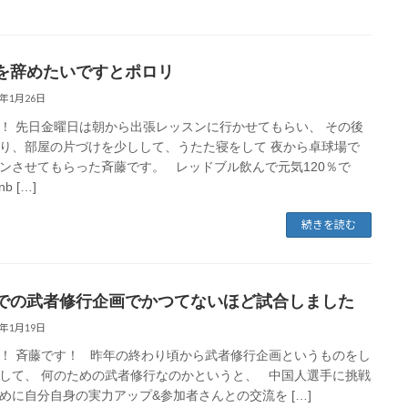
を辞めたいですとポロリ
0年1月26日
！ 先日金曜日は朝から出張レッスンに行かせてもらい、 その後
り、部屋の片づけを少しして、うたた寝をして 夜から卓球場で
ンさせてもらった斉藤です。 レッドブル飲んで元気120％で
b […]
続きを読む
での武者修行企画でかつてないほど試合しました
0年1月19日
！ 斉藤です！ 昨年の終わり頃から武者修行企画というものをし
して、 何のための武者修行なのかというと、 中国人選手に挑戦
めに自分自身の実力アップ&参加者さんとの交流を […]