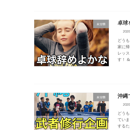
卓球
未分類
202
どうも
家に帰
レッス
す！ &n
沖縄
未分類
202
どうも
ていま
するた