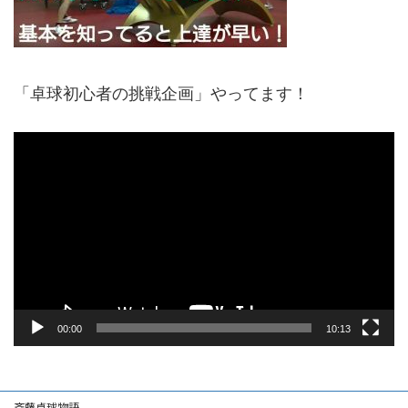
「卓球初心者の挑戦企画」やってます！
動
画
プ
レ
ー
ヤ
ー
00:00
10:13
斉藤卓球物語