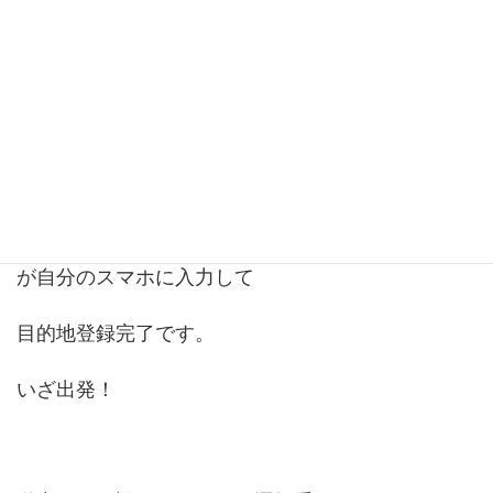
ものに乗るに限ります。
「ここまで行ってほしいです」
「OK！」
Googleマップを見せたらすぐさま住所を運転手さん
が自分のスマホに入力して
目的地登録完了です。
いざ出発！